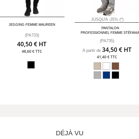
JUSQU'A -25% (*)
JEGGING FEMME MAUREEN
PANTALON
PROFESSIONNEL FEMME STÉFANI
(PA733)
(PA735)
40,50 € HT
34,50 € HT
A partir de
48,60 € TTC
41,40 € TTC
DÉJÀ VU