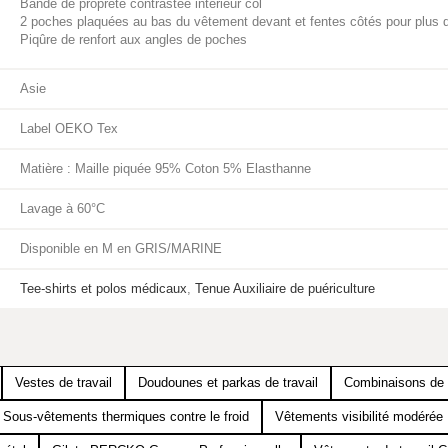
Bande de propreté contrastée intérieur col
2 poches plaquées au bas du vêtement devant et fentes côtés pour plus 
Piqûre de renfort aux angles de poches
Asie
Label OEKO Tex
Matière : Maille piquée 95% Coton 5% Elasthanne
Lavage à 60°C
Disponible en M en GRIS/MARINE
Tee-shirts et polos médicaux
,
Tenue Auxiliaire de puériculture
Vestes de travail
Doudounes et parkas de travail
Combinaisons de t
Sous-vêtements thermiques contre le froid
Vêtements visibilité modéré