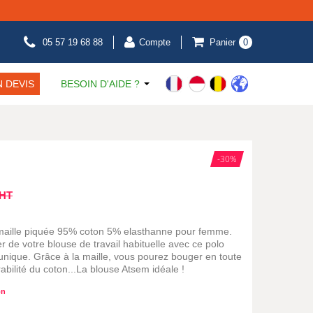
05 57 19 68 88
Compte
Panier
0
 DEVIS
BESOIN D'AIDE ?
-30%
HT
aille piquée 95% coton 5% elasthanne pour femme.
de votre blouse de travail habituelle avec ce polo
unique. Grâce à la maille, vous pourez bouger en toute
irabilité du coton...La blouse Atsem idéale !
on