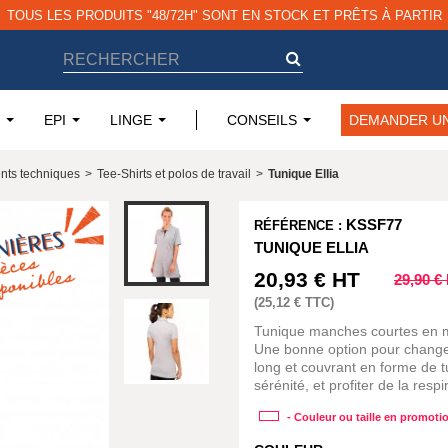
TOUS LES PRODUITS "48/72H" SONT EN STOCK ET PRÊTS À PARTIR
EPI
LINGE
CONSEILS
DEMANDER UN
nts techniques
>
Tee-Shirts et polos de travail
>
Tunique Ellia
KSSF77
RÉFÉRENCE :
TUNIQUE ELLIA
20,93 €
HT
29,90 €
(
25,12 €
TTC)
Tunique manches courtes en m
Une bonne option pour changer 
long et couvrant en forme de t
sérénité, et profiter de la resp
- Couleur ou taille en promoti