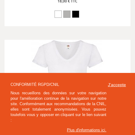
18,00 € TTC
CONFORMITÉ RGPD/CNIL
J'accepte
Nous recueillons des données sur votre navigation
pour l'amélioration continue de la navigation sur notre
site. Conformément aux recommandations de la CNIL,
elles sont totalement anonymisées. Vous pouvez
toutefois vous y opposer en cliquant sur le lien suivant
:
Plus d'informations ici
.