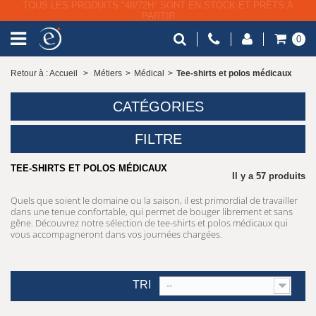
LIVRAISON GRATUITE À PARTIR DE 79€ HT
0
Retour à : Accueil
>
Métiers
>
Médical
>
Tee-shirts et polos médicaux
CATÉGORIES
FILTRE
TEE-SHIRTS ET POLOS MÉDICAUX
Il y a 57 produits
Quels que soient le domaine ou la saison, il est primordial de travailler
dans une tenue confortable, qui permet de bouger librement et sans
gêne. Découvrez notre sélection de tee-shirts et polos médicaux qui
vous accompagneront dans vos journées chargées.
TRI
--