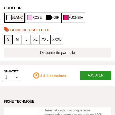
COULEUR
BLANC
ROSE
NOIR
FUCHSIA
GUIDE DES TAILLES >
S
M
L
XL
XXL
XXXL
Disponibilité par taille
QUANTITÉ
AJOUTER
3 à 4 semaines
FICHE TECHNIQUE
Tee-shirt coton biologique éco-
responsable manches courtes en 100%