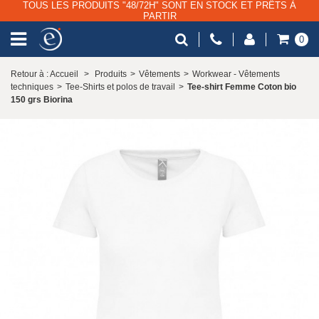
TOUS LES PRODUITS "48/72H" SONT EN STOCK ET PRÊTS À
PARTIR
0
Retour à : Accueil
>
Produits
>
Vêtements
>
Workwear - Vêtements
techniques
>
Tee-Shirts et polos de travail
>
Tee-shirt Femme Coton bio
150 grs Biorina