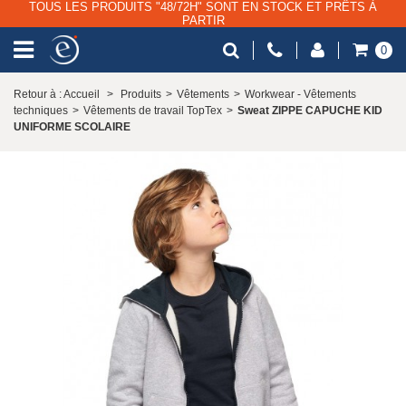
TOUS LES PRODUITS "48/72H" SONT EN STOCK ET PRÊTS À
PARTIR
0
Retour à : Accueil
>
Produits
>
Vêtements
>
Workwear - Vêtements
techniques
>
Vêtements de travail TopTex
>
Sweat ZIPPE CAPUCHE KID
UNIFORME SCOLAIRE