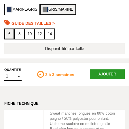
MARINE/GRIS
GRIS/MARINE
GUIDE DES TAILLES >
6
8
10
12
14
Disponibilité par taille
QUANTITÉ
AJOUTER
2 à 3 semaines
FICHE TECHNIQUE
Sweat manches longues en 80% coton
peigné / 20% polyester pour enfant.
Uniforme scolaire en molleton gratté.
Bord-côte bas de manches et de