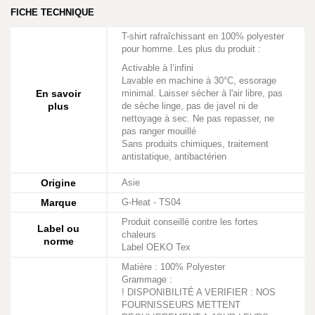
FICHE TECHNIQUE
T-shirt rafraîchissant en 100% polyester
pour homme. Les plus du produit :
Activable à l’infini
Lavable en machine à 30°C, essorage
En savoir
minimal. Laisser sécher à l'air libre, pas
plus
de sèche linge, pas de javel ni de
nettoyage à sec. Ne pas repasser, ne
pas ranger mouillé
Sans produits chimiques, traitement
antistatique, antibactérien
Origine
Asie
Marque
G-Heat - TS04
Produit conseillé contre les fortes
Label ou
chaleurs
norme
Label OEKO Tex
Matière : 100% Polyester
Grammage :
! DISPONIBILITÉ A VERIFIER : NOS
FOURNISSEURS METTENT