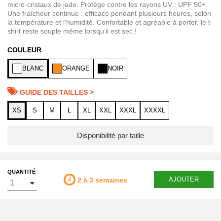
micro-cristaux de jade. Protège contre les rayons UV : UPF 50+.
Une fraîcheur continue : efficace pendant plusieurs heures, selon
la température et l'humidité. Confortable et agréable à porter, le t-
shirt reste souple même lorsqu'il est sec !
COULEUR
BLANC
ORANGE
NOIR
GUIDE DES TAILLES >
XS
S
M
L
XL
XXL
XXXL
XXXXL
Disponibilité par taille
QUANTITÉ
AJOUTER
2 à 3 semaines