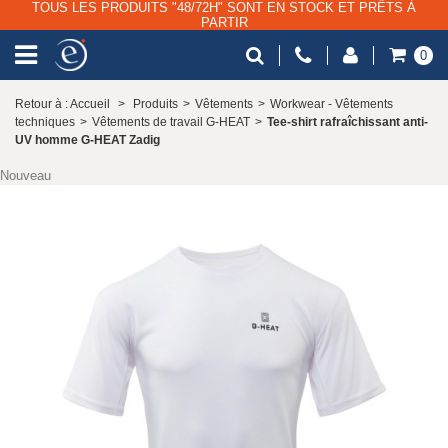
TOUS LES PRODUITS "48/72H" SONT EN STOCK ET PRÊTS À
PARTIR
0
Retour à : Accueil
>
Produits
>
Vêtements
>
Workwear - Vêtements
techniques
>
Vêtements de travail G-HEAT
>
Tee-shirt rafraîchissant anti-
UV homme G-HEAT Zadig
Nouveau