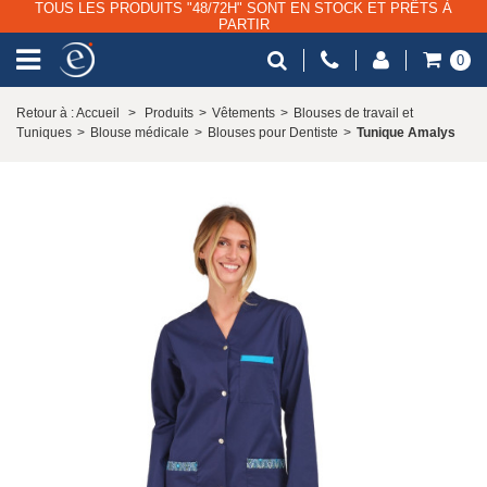
TOUS LES PRODUITS "48/72H" SONT EN STOCK ET PRÊTS À
PARTIR
0
Retour à : Accueil
>
Produits
>
Vêtements
>
Blouses de travail et
Tuniques
>
Blouse médicale
>
Blouses pour Dentiste
>
Tunique Amalys