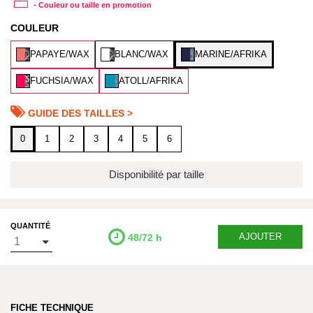
- Couleur ou taille en promotion
COULEUR
PAPAYE/WAX
BLANC/WAX
MARINE/AFRIKA
FUCHSIA/WAX
ATOLL/AFRIKA
GUIDE DES TAILLES >
0
1
2
3
4
5
6
Disponibilité par taille
QUANTITÉ
AJOUTER
48/72 h
FICHE TECHNIQUE