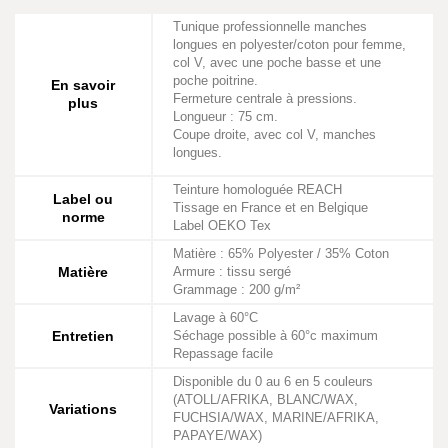
Tunique professionnelle manches
longues en polyester/coton pour femme,
col V, avec une poche basse et une
poche poitrine.
En savoir
Fermeture centrale à pressions.
plus
Longueur : 75 cm.
Coupe droite, avec col V, manches
longues.
Teinture homologuée REACH
Label ou
Tissage en France et en Belgique
norme
Label OEKO Tex
Matière : 65% Polyester / 35% Coton
Matière
Armure : tissu sergé
Grammage : 200 g/m²
Lavage à 60°C
Entretien
Séchage possible à 60°c maximum
Repassage facile
Disponible du 0 au 6 en 5 couleurs
(ATOLL/AFRIKA, BLANC/WAX,
Variations
FUCHSIA/WAX, MARINE/AFRIKA,
PAPAYE/WAX)