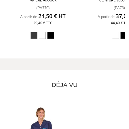
7/8 IÈME ANOUCK
CEINTURE VELOU
(PA770)
(PA734)
24,50 € HT
37,0
A partir de
A partir de
29,40 € TTC
44,40 € TT
DÉJÀ VU