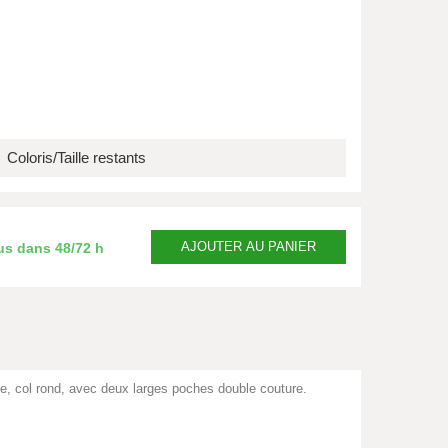
Coloris/Taille restants
AJOUTER
AU PANIER
us dans
48/72 h
, col rond, avec deux larges poches double couture.