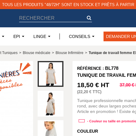
TOUS LES PRODUITS "48/72H" SONT EN STOCK ET PRÊTS À PARTIR
EPI
LINGE
CONSEILS
DEMANDER UN
et Tuniques
>
Blouse médicale
>
Blouse Infirmière
>
Tunique de travail femme E
BL778
RÉFÉRENCE :
TUNIQUE DE TRAVAIL FE
18,50 €
HT
37,00 €
(
22,20 €
TTC)
Tunique professionnelle manc
rond, avec deux larges poches
Article en promotion ! Existe 
- Couleur ou taille en promoti
COULEUR