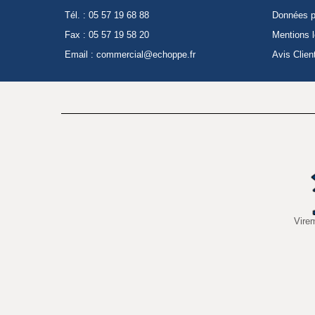
Tél. : 05 57 19 68 88
Données p
Fax : 05 57 19 58 20
Mentions 
Email :
commercial@echoppe.fr
Avis Clien
Vire