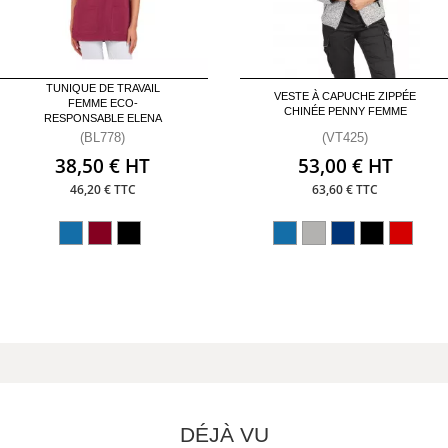
TUNIQUE DE TRAVAIL
VESTE À CAPUCHE ZIPPÉE
FEMME ECO-
CHINÉE PENNY FEMME
RESPONSABLE ELENA
(BL778)
(VT425)
38,50 € HT
53,00 € HT
46,20 € TTC
63,60 € TTC
DÉJÀ VU