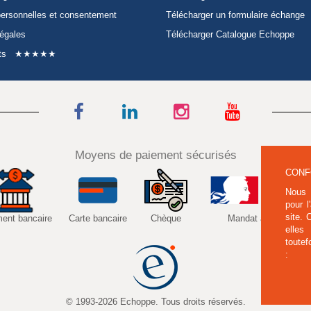
ersonnelles et consentement
Télécharger un formulaire échange
légales
Télécharger Catalogue Echoppe
ts
★★★★★
Moyens de paiement sécurisés
CONF
Nous 
pour l
site.
ment bancaire
Carte bancaire
Chèque
Mandat administratif
elles
toutef
:
© 1993-2026 Echoppe. Tous droits réservés.