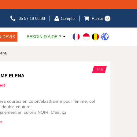
05 57 19 68 88
Compte
Panier
0
 DEVIS
BESOIN D'AIDE ?
lena
-50%
MME ELENA
HT
hes courtes en coton/elasthanne pour femme, col
 double couture.
également en coloris NOIR. C'est
ici
on