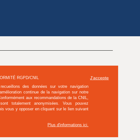
ORMITÉ RGPD/CNIL
J'accepte
recueillons des données sur votre navigation
'amélioration continue de la navigation sur notre
 Conformément aux recommandations de la CNIL,
 sont totalement anonymisées. Vous pouvez
ois vous y opposer en cliquant sur le lien suivant
Plus d'informations ici
.