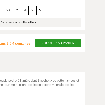
8
50
52
54
56
58
Commande multi-taille
AJOUTER
AU PANIER
dans
3 à 4 semaines
ouble poche à l’arrière dont 1 poche avec patte, jambes et
he pour mètre pliant, poche pour porte-monnaie, poches