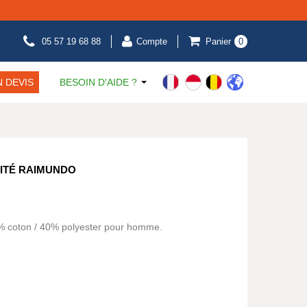
05 57 19 68 88
Compte
Panier
0
 DEVIS
BESOIN D'AIDE ?
LITÉ RAIMUNDO
60% coton / 40% polyester pour homme.