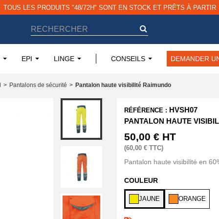
TOUS LES PRODUITS "48/72H" SONT EN STOCK ET PRÊTS À PARTIR
EPI
LINGE
CONSEILS
DEMANDER UN
l
>
Pantalons de sécurité
>
Pantalon haute visibilité Raimundo
HVSH07
RÉFÉRENCE :
PANTALON HAUTE VISIBI
50,00 €
HT
(
60,00 €
TTC)
Pantalon haute visibilité en 
COULEUR
JAUNE
ORANGE