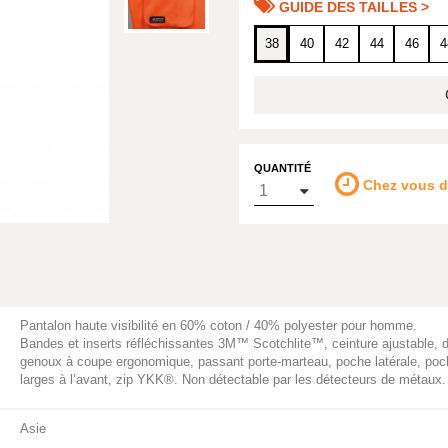
GUIDE DES TAILLES >
38
40
42
44
46
4
QUANTITÉ
Chez vous 
Pantalon haute visibilité en 60% coton / 40% polyester pour homme.
Bandes et inserts réfléchissantes 3M™ Scotchlite™, ceinture ajustable, d
genoux à coupe ergonomique, passant porte-marteau, poche latérale, poc
larges à l’avant, zip YKK®. Non détectable par les détecteurs de métaux.
Asie