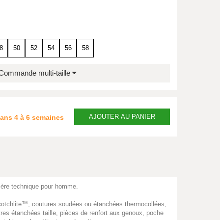
8
50
52
54
56
58
Commande multi-taille
AJOUTER
AU PANIER
dans
4 à 6 semaines
matière technique pour homme.
Scotchlite™, coutures soudées ou étanchées thermocollées,
res étanchées taille, pièces de renfort aux genoux, poche