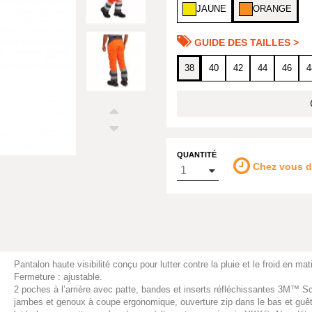
JAUNE
ORANGE
GUIDE DES TAILLES >
38
40
42
44
46
4
QUANTITÉ
Chez vous 
Pantalon haute visibilité conçu pour lutter contre la pluie et le froid en 
Fermeture : ajustable.
2 poches à l’arrière avec patte, bandes et inserts réfléchissantes 3M™ 
jambes et genoux à coupe ergonomique, ouverture zip dans le bas et guêt