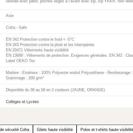
latérale avec patte, poches larges à l’avant avec zip, zip YKK®. Non dét
Asie
Cofra - Safe
EN 342 Protection contre le froid < -5°C
EN 343 Protection contre la pluie et les intempéries
EN 20471 Vêtements haute visibilité
EN 13688 : Vêtements de protection. Exigences générales. EN 342 : Cla
Label OEKO Tex
Matière : Extérieur : 100% Polyester enduit Polyuréthane - Rembourrage 
Grammage : 200 g/m²
Disponible du 38 au 58 en 2 couleurs (JAUNE, ORANGE)
Collèges et Lycées
e sécurité Cofra
Gilets haute visibilité
Polos et t-shirts haute visibilit