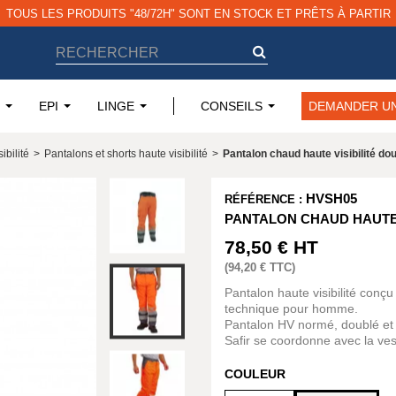
TOUS LES PRODUITS "48/72H" SONT EN STOCK ET PRÊTS À PARTIR
EPI
LINGE
CONSEILS
DEMANDER UN
ibilité
>
Pantalons et shorts haute visibilité
>
Pantalon chaud haute visibilité dou
HVSH05
RÉFÉRENCE :
PANTALON CHAUD HAUTE 
78,50 €
HT
(
94,20 €
TTC)
Pantalon haute visibilité conçu 
technique pour homme.
Pantalon HV normé, doublé et
Safir se coordonne avec la v
COULEUR