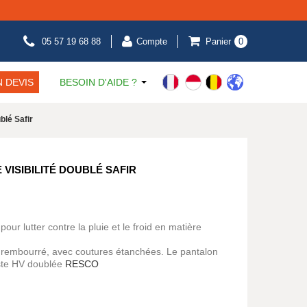
05 57 19 68 88
Compte
Panier
0
 DEVIS
BESOIN D'AIDE ?
blé Safir
VISIBILITÉ DOUBLÉ SAFIR
pour lutter contre la pluie et le froid en matière
 rembourré, avec coutures étanchées. Le pantalon
este HV doublée
RESCO