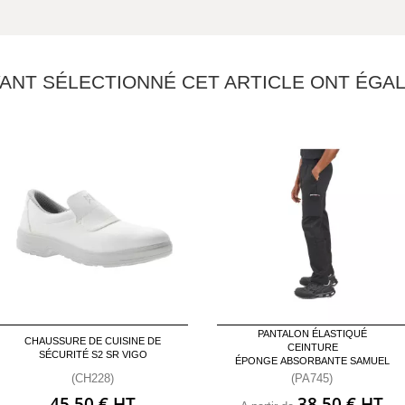
YANT SÉLECTIONNÉ CET ARTICLE ONT ÉG
PANTALON ÉLASTIQUÉ
CHAUSSURE DE CUISINE DE
CEINTURE
SÉCURITÉ S2 SR VIGO
ÉPONGE ABSORBANTE SAMUEL
(CH228)
(PA745)
45,50 € HT
38,50 € HT