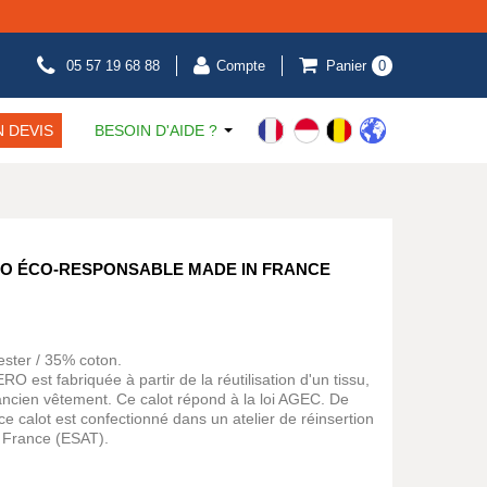
05 57 19 68 88
Compte
Panier
0
 DEVIS
BESOIN D'AIDE ?
RO ÉCO-RESPONSABLE MADE IN FRANCE
ester / 35% coton.
O est fabriquée à partir de la réutilisation d'un tissu,
 ancien vêtement. Ce calot répond à la loi AGEC. De
e calot est confectionné dans un atelier de réinsertion
 France (ESAT).