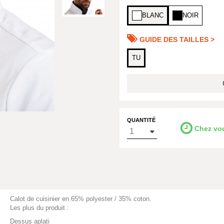
BLANC
NOIR
GUIDE DES TAILLES >
TU
QUANTITÉ
Chez vo
Calot de cuisinier en 65% polyester / 35% coton.
Les plus du produit :
Dessus aplati