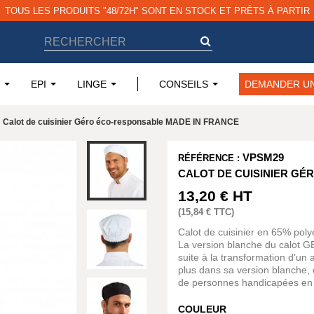
TOUS LES PRODUITS "48/72H" SONT EN STOCK ET PRÊTS À PARTIR
EPI
LINGE
CONSEILS
DEMANDER UN
Calot de cuisinier Géro éco-responsable MADE IN FRANCE
VPSM29
RÉFÉRENCE :
CALOT DE CUISINIER GÉ
13,20 €
HT
(
15,84 €
TTC)
Calot de cuisinier en 65% poly
La version blanche du calot GER
suite à la transformation d'un
plus dans sa version blanche, c
de personnes handicapées en
COULEUR