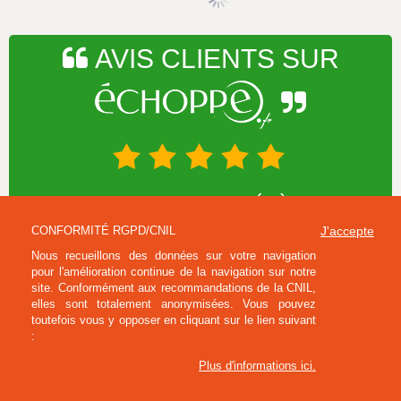
AVIS CLIENTS SUR
NOTE MOYENNE 4.75/5 - CALCULÉE À PARTIR DES
1028 DERNIERS AVIS RECUEILLIS SUR LE SITE
CONFORMITÉ RGPD/CNIL
J'accepte
Nous recueillons des données sur votre navigation
pour l'amélioration continue de la navigation sur notre
INFORMATIONS SUR VOTRE BOUTIQUE
site. Conformément aux recommandations de la CNIL,
elles sont totalement anonymisées. Vous pouvez
L'ÉCHOPPE
toutefois vous y opposer en cliquant sur le lien suivant
:
AIDE ET SERVICES
Plus d'informations ici
.
MON COMPTE