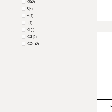
XS
(2)
S
(4)
M
(4)
L
(4)
XL
(4)
XXL
(2)
XXXL
(2)