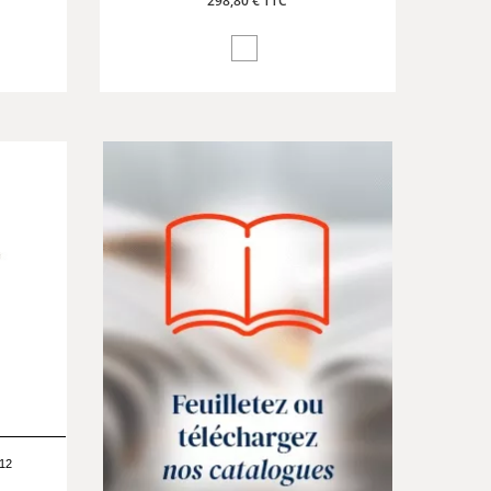
298,80 € TTC
12