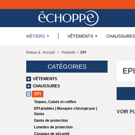
MÉTIERS
VÊTEMENTS
CHAUSSURES
Retour à : Accueil
>
Produits
>
EPI
CATÉGORIES
EP
VÊTEMENTS
CHAUSSURES
EPI
Toques, Calots et coiffes
EPI jetables | Masques chirurgicaux |
VOIR P
Gants
Gants de protection
Lunettes de protection
Casques de sécurité