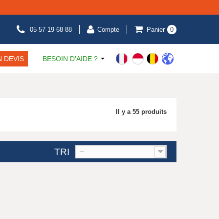
05 57 19 68 88
Compte
Panier
0
 DEVIS
BESOIN D'AIDE ?
Il y a 55 produits
TRI
--