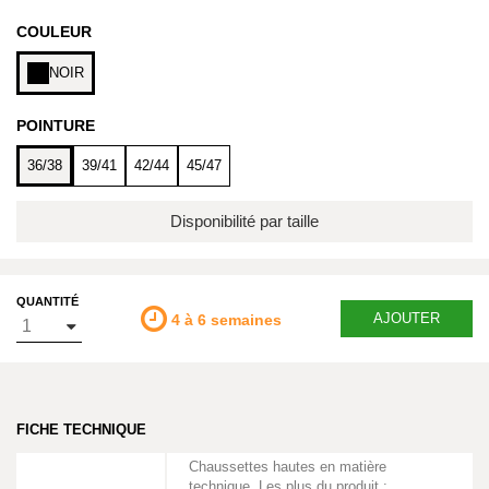
COULEUR
NOIR
POINTURE
36/38
39/41
42/44
45/47
Disponibilité par taille
QUANTITÉ
AJOUTER
4 à 6 semaines
FICHE TECHNIQUE
Chaussettes hautes en matière
technique. Les plus du produit :