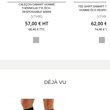
CALEÇON DAMART HOMME
TEE-SHIRT DAMART T
THERMOLACTYL ÉCO-
HOMME ÉCO-RESPONS
RESPONSABLE WARM
(VTH95)
(VTH94)
57,00 € HT
62,00 € 
68,40 € TTC
74,40 € TT
DÉJÀ VU