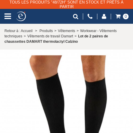
TOUS LES PRODUITS "48/72H" SONT EN STOCK ET PRÊTS À
PARTIR
0
Retour à : Accueil
>
Produits
>
Vêtements
>
Workwear - Vêtements
techniques
>
Vêtements de travail Damart
>
Lot de 2 paires de
chaussettes DAMART thermolactyl Calzino