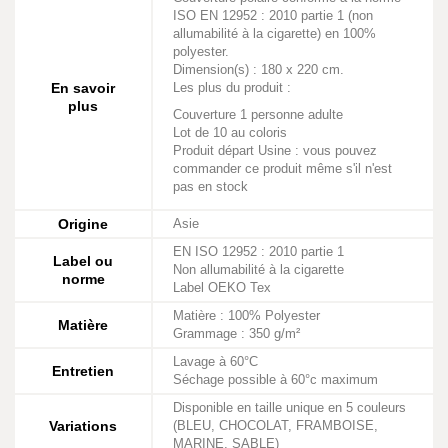
ISO EN 12952 : 2010 partie 1 (non
allumabilité à la cigarette) en 100%
polyester.
Dimension(s) : 180 x 220 cm.
En savoir
Les plus du produit :
plus
Couverture 1 personne adulte
Lot de 10 au coloris
Produit départ Usine : vous pouvez
commander ce produit même s'il n'est
pas en stock
Origine
Asie
EN ISO 12952 : 2010 partie 1
Label ou
Non allumabilité à la cigarette
norme
Label OEKO Tex
Matière : 100% Polyester
Matière
Grammage : 350 g/m²
Lavage à 60°C
Entretien
Séchage possible à 60°c maximum
Disponible en taille unique en 5 couleurs
Variations
(BLEU, CHOCOLAT, FRAMBOISE,
MARINE, SABLE)