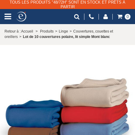
TOUS LES PRODUITS "48/72H" SONT EN STOCK ET PRÊTS À
PARTIR
0
Retour à : Accueil
>
Produits
>
Linge
>
Couvertures, couettes et
oreillers
>
Lot de 10 couvertures polaire, lit simple Mont blanc