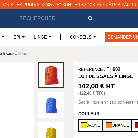
TOUS LES PRODUITS "48/72H" SONT EN STOCK ET PRÊTS À PARTIR
EPI
LINGE
CONSEILS
DEMANDER UN
e 5 sacs à linge
TH902
RÉFÉRENCE :
LOT DE 5 SACS À LINGE
102,00 €
HT
(
122,40 €
TTC)
Sac à linge en tissu polyester s
COULEUR
JAUNE
ORANGE