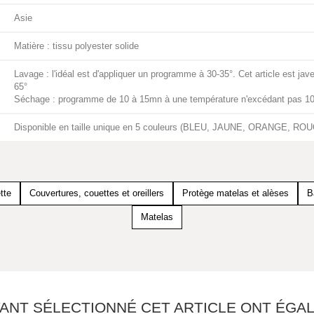
Asie
Matière : tissu polyester solide
Lavage : l'idéal est d'appliquer un programme à 30-35°. Cet article est j
65°
Séchage : programme de 10 à 15mn à une température n'excédant pas 10
Disponible en taille unique en 5 couleurs (BLEU, JAUNE, ORANGE, RO
tte
Couvertures, couettes et oreillers
Protège matelas et alèses
B
Matelas
YANT SÉLECTIONNÉ CET ARTICLE ONT ÉG