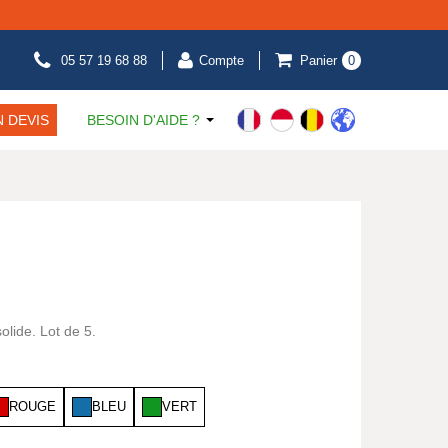
05 57 19 68 88
Compte
Panier
0
 DEVIS
BESOIN D'AIDE ?
olide. Lot de 5.
ROUGE
BLEU
VERT