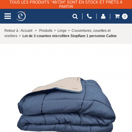
TOUS LES PRODUITS "48/72H" SONT EN STOCK ET PRÊTS À
PARTIR
0
Retour à : Accueil
>
Produits
>
Linge
>
Couvertures, couettes et
oreillers
>
Lot de 3 couettes microfibre Stopflam 1 personne Caline