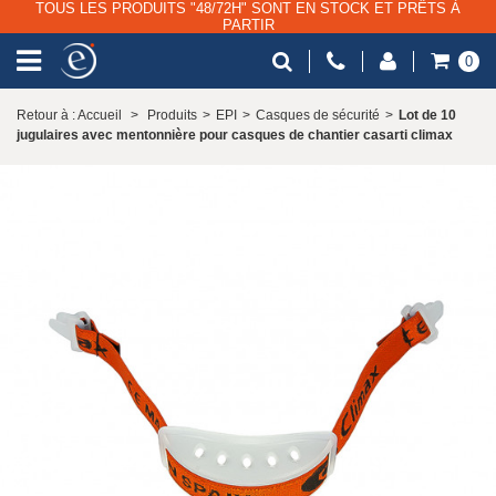
TOUS LES PRODUITS "48/72H" SONT EN STOCK ET PRÊTS À
PARTIR
0
Retour à : Accueil
>
Produits
>
EPI
>
Casques de sécurité
>
Lot de 10
jugulaires avec mentonnière pour casques de chantier casarti climax