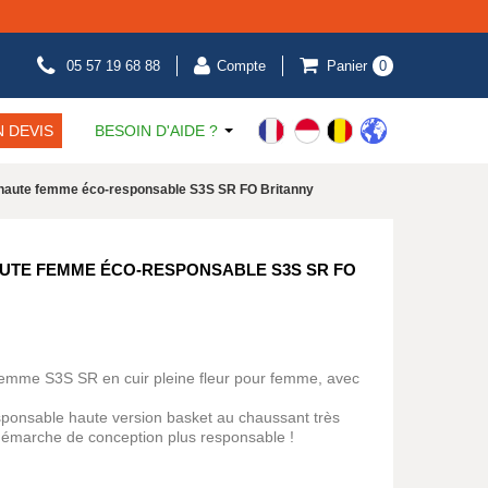
05 57 19 68 88
Compte
Panier
0
 DEVIS
BESOIN D'AIDE ?
 haute femme éco-responsable S3S SR FO Britanny
AUTE FEMME ÉCO-RESPONSABLE S3S SR FO
femme S3S SR en cuir pleine fleur pour femme, avec
ponsable haute version basket au chaussant très
 démarche de conception plus responsable !