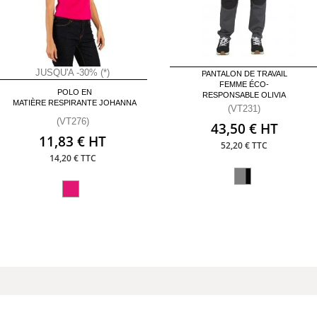
JUSQU'A -30% (*)
PANTALON DE TRAVAIL
FEMME ÉCO-
POLO EN
RESPONSABLE OLIVIA
MATIÈRE RESPIRANTE JOHANNA
(VT231)
(VT276)
43,50 € HT
11,83 € HT
52,20 € TTC
14,20 € TTC