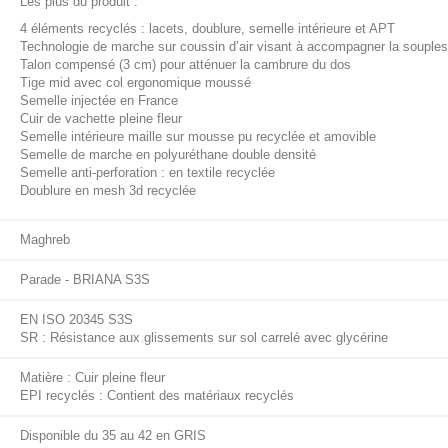
Les plus du produit :
4 éléments recyclés : lacets, doublure, semelle intérieure et APT
Technologie de marche sur coussin d’air visant à accompagner la sou
Talon compensé (3 cm) pour atténuer la cambrure du dos
Tige mid avec col ergonomique moussé
Semelle injectée en France
Cuir de vachette pleine fleur
Semelle intérieure maille sur mousse pu recyclée et amovible
Semelle de marche en polyuréthane double densité
Semelle anti-perforation : en textile recyclée
Doublure en mesh 3d recyclée
Maghreb
Parade - BRIANA S3S
EN ISO 20345 S3S
SR : Résistance aux glissements sur sol carrelé avec glycérine
Matière : Cuir pleine fleur
EPI recyclés : Contient des matériaux recyclés
Disponible du 35 au 42 en GRIS