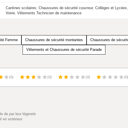
Cantines scolaires
,
Chaussures de sécurité couvreur
,
Collèges et Lycées
Voirie
,
Vêtements Technicien de maintenance
rité Femme
Chaussures de sécurité montantes
Chaussures de sécuri
Vêtements et Chaussures de sécurité Parade
(0)
(0)
(0)
(0
e de par leur légereté
il en extérieur