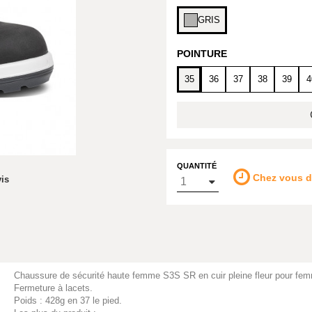
GRIS
POINTURE
35
36
37
38
39
4
QUANTITÉ
Chez vous 
vis
Chaussure de sécurité haute femme S3S SR en cuir pleine fleur pour fem
Fermeture à lacets.
Poids : 428g en 37 le pied.