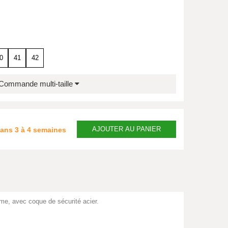
0
41
42
Commande multi-taille
AJOUTER
AU PANIER
dans
3 à 4 semaines
me, avec coque de sécurité acier.