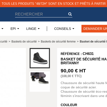
TOUS LES PRODUITS "48/72H" SONT EN STOCK ET PRÊTS À PARTIR
EPI
LINGE
CONSEILS
DEMANDER UN
curité
>
Baskets de sécurité
>
Baskets de sécurité femme
>
Basket de sécurité
CH631
RÉFÉRENCE :
BASKET DE SÉCURITÉ H
BRITANNY
90,00 €
HT
(
108,00 €
TTC)
Chaussure de sécurité haute 
coque de sécurité acier.
Chaussure de sécurité éco-res
féminin s’inscrivant dans une
COULEUR