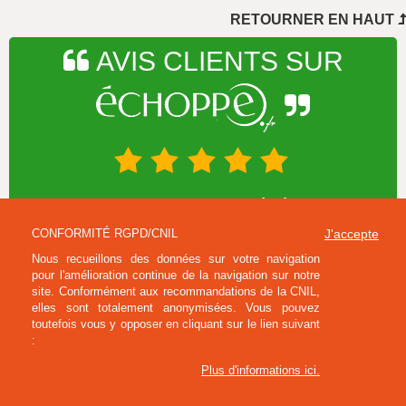
..
RETOURNER EN HAUT
AVIS CLIENTS SUR
NOTE MOYENNE 4.75/5 - CALCULÉE À PARTIR DES
1028 DERNIERS AVIS RECUEILLIS SUR LE SITE
CONFORMITÉ RGPD/CNIL
J'accepte
Nous recueillons des données sur votre navigation
pour l'amélioration continue de la navigation sur notre
INFORMATIONS SUR VOTRE BOUTIQUE
site. Conformément aux recommandations de la CNIL,
elles sont totalement anonymisées. Vous pouvez
L'ÉCHOPPE
toutefois vous y opposer en cliquant sur le lien suivant
:
AIDE ET SERVICES
Plus d'informations ici
.