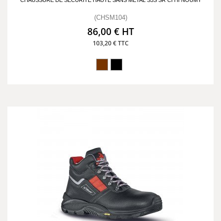
CHAUSSURE DE SÉCURITÉ HAUTE SANS MÉTAL S3S SR CI HI NOUMY
(CHSM104)
86,00 € HT
103,20 € TTC