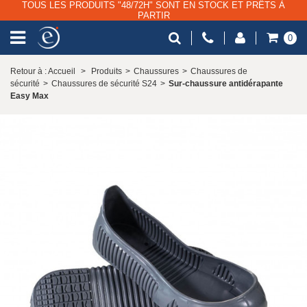
TOUS LES PRODUITS "48/72H" SONT EN STOCK ET PRÊTS À
PARTIR
0
Retour à : Accueil
>
Produits
>
Chaussures
>
Chaussures de
sécurité
>
Chaussures de sécurité S24
>
Sur-chaussure antidérapante
Easy Max