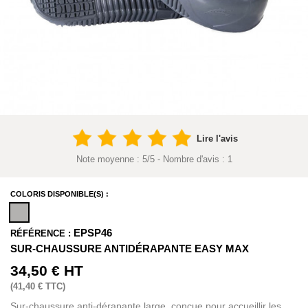
Lire l'avis
Note moyenne :
5
/
5
- Nombre d'avis :
1
COLORIS DISPONIBLE(S) :
EPSP46
RÉFÉRENCE :
SUR-CHAUSSURE ANTIDÉRAPANTE EASY MAX
34,50 €
HT
(
41,40 €
TTC)
Sur-chaussure anti-dérapante large, conçue pour accueillir les