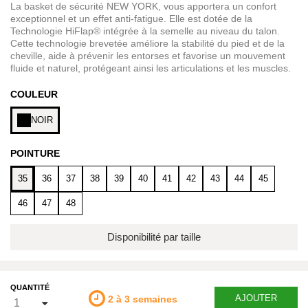
La basket de sécurité NEW YORK, vous apportera un confort
exceptionnel et un effet anti-fatigue. Elle est dotée de la
Technologie HiFlap® intégrée à la semelle au niveau du talon.
Cette technologie brevetée améliore la stabilité du pied et de la
cheville, aide à prévenir les entorses et favorise un mouvement
fluide et naturel, protégeant ainsi les articulations et les muscles.
COULEUR
NOIR
POINTURE
35
36
37
38
39
40
41
42
43
44
45
46
47
48
Disponibilité par taille
QUANTITÉ
AJOUTER
2 à 3 semaines