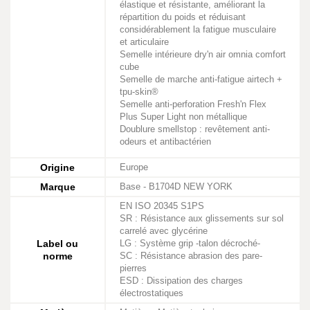
élastique et résistante, améliorant la
répartition du poids et réduisant
considérablement la fatigue musculaire
et articulaire
Semelle intérieure dry'n air omnia comfort
cube
Semelle de marche anti-fatigue airtech +
tpu-skin®
Semelle anti-perforation Fresh'n Flex
Plus Super Light non métallique
Doublure smellstop : revêtement anti-
odeurs et antibactérien
Origine
Europe
Marque
Base - B1704D NEW YORK
EN ISO 20345 S1PS
SR : Résistance aux glissements sur sol
carrelé avec glycérine
Label ou
LG : Système grip -talon décroché-
norme
SC : Résistance abrasion des pare-
pierres
ESD : Dissipation des charges
électrostatiques