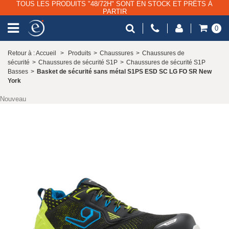
TOUS LES PRODUITS "48/72H" SONT EN STOCK ET PRÊTS À
PARTIR
0
Retour à : Accueil
>
Produits
>
Chaussures
>
Chaussures de
sécurité
>
Chaussures de sécurité S1P
>
Chaussures de sécurité S1P
Basses
>
Basket de sécurité sans métal S1PS ESD SC LG FO SR New
York
Nouveau