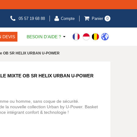
05 57 19 68 88
Compte
Panier
0
 DEVIS
BESOIN D'AIDE ?
ixte OB SR HELIX URBAN U-POWER
LE MIXTE OB SR HELIX URBAN U-POWER
 femme ou homme, sans coque de sécurité.
e la nouvelle collection Urban by U-Power. Basket
nce intégrant confort & technologie !