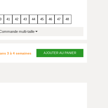
0
41
42
43
44
45
46
47
48
Commande multi-taille
AJOUTER
AU PANIER
dans
3 à 4 semaines