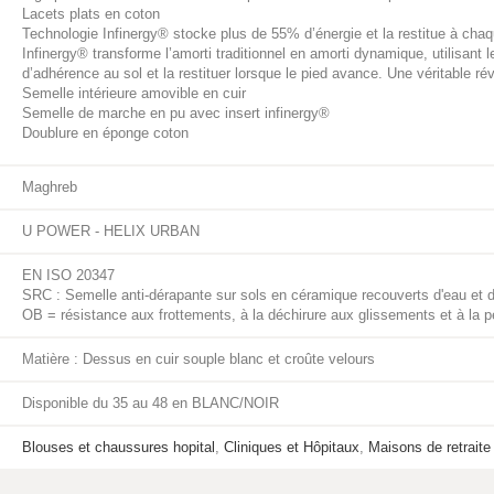
Lacets plats en coton
Technologie Infinergy® stocke plus de 55% d’énergie et la restitue à chaqu
Infinergy® transforme l’amorti traditionnel en amorti dynamique, utilisant
d’adhérence au sol et la restituer lorsque le pied avance. Une véritable rév
Semelle intérieure amovible en cuir
Semelle de marche en pu avec insert infinergy®
Doublure en éponge coton
Maghreb
U POWER - HELIX URBAN
EN ISO 20347
SRC : Semelle anti-dérapante sur sols en céramique recouverts d'eau et d
OB = résistance aux frottements, à la déchirure aux glissements et à la p
Matière : Dessus en cuir souple blanc et croûte velours
Disponible du 35 au 48 en BLANC/NOIR
Blouses et chaussures hopital
,
Cliniques et Hôpitaux
,
Maisons de retraite