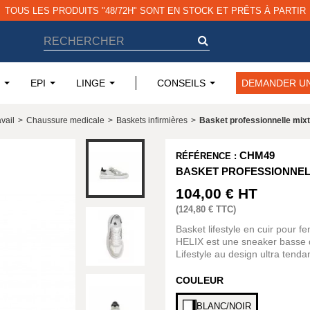
TOUS LES PRODUITS "48/72H" SONT EN STOCK ET PRÊTS À PARTIR
EPI
LINGE
CONSEILS
DEMANDER UN
vail
>
Chaussure medicale
>
Baskets infirmières
>
Basket professionnelle m
CHM49
RÉFÉRENCE :
BASKET PROFESSIONNEL
104,00 €
HT
(
124,80 €
TTC)
Basket lifestyle en cuir pour
HELIX est une sneaker basse d
Lifestyle au design ultra tenda
COULEUR
BLANC/NOIR