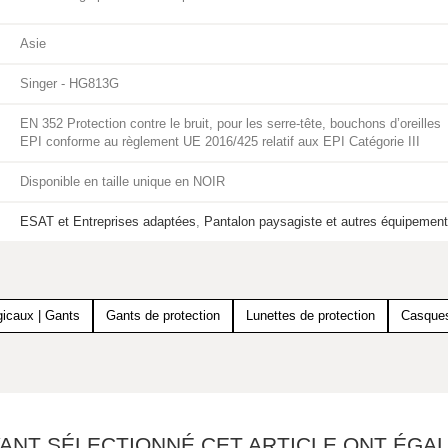
Asie
Singer - HG813G
EN 352 Protection contre le bruit, pour les serre-tête, bouchons d’oreilles
EPI conforme au règlement UE 2016/425 relatif aux EPI Catégorie III
Disponible en taille unique en NOIR
ESAT et Entreprises adaptées
,
Pantalon paysagiste et autres équipemen
gicaux | Gants
Gants de protection
Lunettes de protection
Casques
YANT SÉLECTIONNÉ CET ARTICLE ONT ÉG