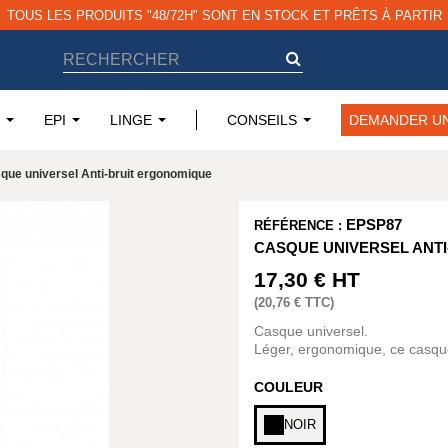
TOUS LES PRODUITS "48/72H" SONT EN STOCK ET PRÊTS À PARTIR
EPI
LINGE
CONSEILS
DEMANDER UN
que universel Anti-bruit ergonomique
EPSP87
RÉFÉRENCE :
CASQUE UNIVERSEL ANT
17,30 €
HT
(
20,76 €
TTC)
Casque universel.
Léger, ergonomique, ce casque 
COULEUR
NOIR