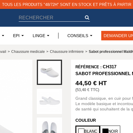
TOUS LES PRODUITS "48/72H" SONT EN STOCK ET PRÊTS À PARTIR
EPI
LINGE
CONSEILS
DEMANDER UN
vail
>
Chaussure medicale
>
Chaussure infirmiere
>
Sabot professionnel Mald
CH317
RÉFÉRENCE :
SABOT PROFESSIONNEL 
44,50 €
HT
(
53,40 €
TTC)
Grand classique, en cuir pou
Le modèle basique et incontour
de santé qui souhaitent de la q
COULEUR
BLANC
NOIR