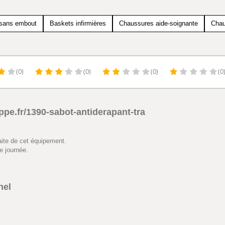
 sans embout
Baskets infirmières
Chaussures aide-soignante
Chau
(0)
(0)
(0)
(0
pe.fr/1390-sabot-antiderapant-tra
faite de cet équipement.
e journée.
nel