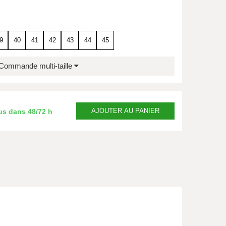
9
40
41
42
43
44
45
Commande multi-taille
AJOUTER
AU PANIER
us dans
48/72 h