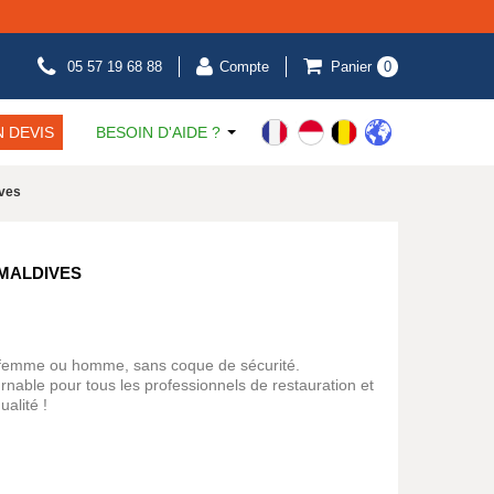
05 57 19 68 88
Compte
Panier
0
 DEVIS
BESOIN D'AIDE ?
ives
MALDIVES
r femme ou homme, sans coque de sécurité.
nable pour tous les professionnels de restauration et
ualité !