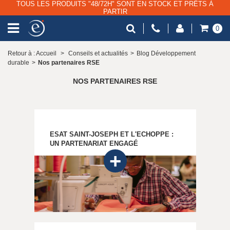
TOUS LES PRODUITS "48/72H" SONT EN STOCK ET PRÊTS À
PARTIR
0
Retour à : Accueil
>
Conseils et actualités
>
Blog Développement
durable
>
Nos partenaires RSE
NOS PARTENAIRES RSE
ESAT SAINT-JOSEPH ET L'ECHOPPE :
UN PARTENARIAT ENGAGÉ