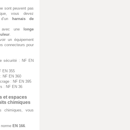
ne sont peuvent pas
sique, vous devez
r d’un
harnais de
né avec une
longe
uleur
.
avoir un équipement
des connecteurs pour
e sécurité : NF EN
NF EN 355
 : NF EN 360
ncrage : NF EN 395
rs : NF EN 36
rs et espaces
duits chimiques
its chimiques, vous
a norme
EN 166
.