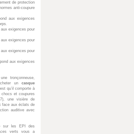
ement de protection
 normes anti-coupure
pond aux exigences
orps.
 aux exigences pour
 aux exigences pour
 aux exigences pour
pond aux exigences
 une tronçonneuse,
acheter un
casque
est qu’il comporte à
es chocs et coupures
7), une visière de
x face aux éclats de
ection auditive avec
e sur les EPI des
paces verts vous a