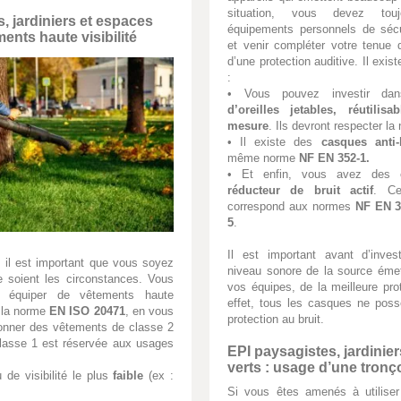
situation, vous devez touj
, jardiniers et espaces
équipements personnels de sécu
ments haute visibilité
et venir compléter votre tenue de
d’une protection auditive. Il exist
:
• Vous pouvez investir d
d’oreilles jetables, réutilisab
mesure
. Ils devront respecter l
• Il existe des
casques anti-
même norme
NF EN 352-1.
• Et enfin, vous avez des
réducteur de bruit actif
. C
correspond aux normes
NF EN 3
5
.
Il est important avant d’inves
, il est important que vous soyez
niveau sonore de la source émett
e soient les circonstances. Vous
vos équipes, de la meilleure pro
 équiper de vêtements haute
effet, tous les casques ne pos
t la norme
EN ISO 20471
, en vous
protection au bruit.
ionner des vêtements de classe 2
classe 1 est réservée aux usages
EPI paysagistes, jardinie
verts : usage d’une tron
 de visibilité le plus
faible
(ex :
Si vous êtes amenés à utiliser