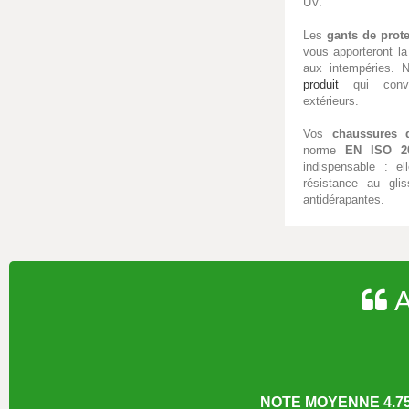
UV.
Les
gants de prote
vous apporteront la
aux intempéries.
produit
qui convi
extérieurs.
Vos
chaussures d
norme
EN ISO 2
indispensable : el
résistance au gl
antidérapantes.
A
NOTE MOYENNE 4.75