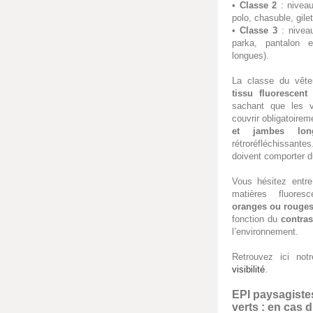
•
Classe 2
: nivea
polo, chasuble, gilet
•
Classe 3
: niveau
parka, pantalon 
longues).
La classe du vêt
tissu fluorescent 
sachant que les
couvrir obligatoirem
et jambes lon
rétroréfléchissante
doivent comporter du
Vous hésitez entre
matières fluore
oranges ou rouge
fonction du
contras
l’environnement.
Retrouvez ici n
visibilité
.
EPI paysagistes
verts : en cas d