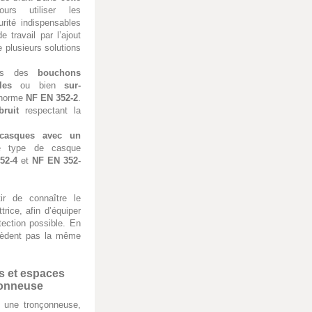
ours utiliser les
rité indispensables
 travail par l’ajout
e plusieurs solutions
ans des
bouchons
les
ou bien
sur-
a norme
NF EN 352-2
.
bruit
respectant la
casques avec un
e type de casque
52-4
et
NF EN 352-
tir de connaître le
rice, afin d’équiper
tection possible. En
sèdent pas la même
rs et espaces
çonneuse
 une tronçonneuse,