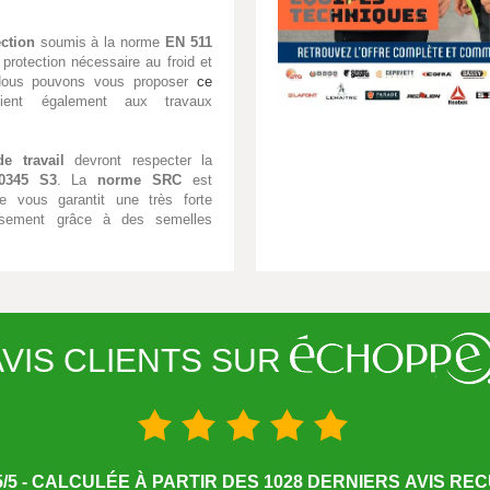
ction
soumis à la norme
EN 511
 protection nécessaire au froid et
 Nous pouvons vous proposer
ce
ent également aux travaux
e travail
devront respecter la
0345 S3
. La
norme SRC
est
le vous garantit une très forte
issement grâce à des semelles
VIS CLIENTS SUR
/5 - CALCULÉE À PARTIR DES 1028 DERNIERS AVIS RECU