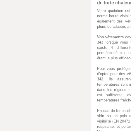
de forte chaleu
Votre quotidien est
norme haute visibili
également des vêt
pluie, ou adaptés à 
Vos vêtements
dev
343
lorsque vous tr
existe 4 différe
perméabilité plus 
étant la plus efficac
Pour vous protéger
d’opter pour des v
342
. Ils assure
températures sont i
dans les régions m
est suffisante, a
températures fraîch
En cas de fortes cha
shirt ou un polo 
visibilité (EN 20471
respirante, et porte