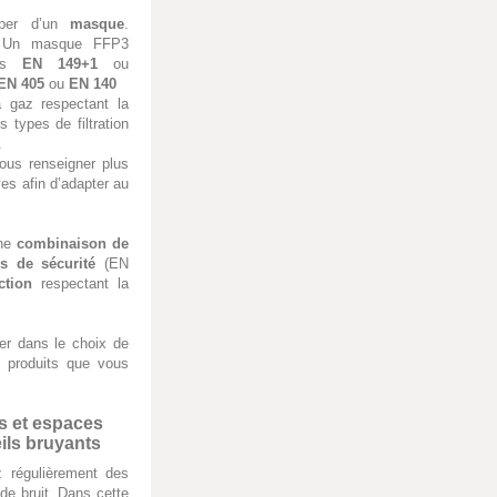
iper d’un
masque
.
 : Un masque FFP3
mes
EN 149+1
ou
EN 405
ou
EN 140
 gaz respectant la
rs types de filtration
.
us renseigner plus
ves afin d’adapter au
une
combinaison de
es de sécurité
(EN
ction
respectant la
er dans le choix de
s produits que vous
rs et espaces
eils bruyants
z régulièrement des
de bruit. Dans cette