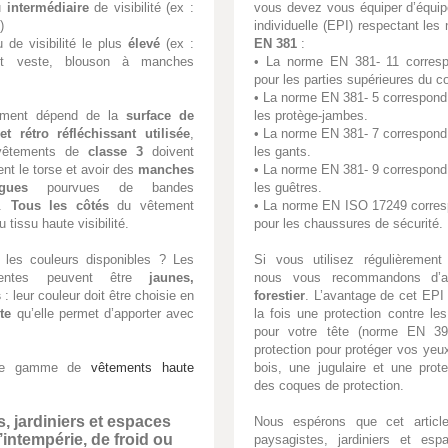
u
intermédiaire
de visibilité (ex :
vous devez vous équiper d’équip
)
individuelle (EPI) respectant les
 de visibilité le plus
élevé
(ex :
EN 381
:
et veste, blouson à manches
• La norme EN 381- 11 corres
pour les parties supérieures du c
• La norme EN 381- 5 correspond
ement dépend de la
surface de
les protège-jambes.
et rétro réfléchissant utilisée
,
• La norme EN 381- 7 correspond
 vêtements de
classe 3
doivent
les gants.
ent le torse et avoir des
manches
• La norme EN 381- 9 correspond
gues
pourvues de bandes
les guêtres.
s.
Tous les côtés
du vêtement
• La norme EN ISO 17249 corres
 tissu haute visibilité.
pour les chaussures de sécurité.
 les couleurs disponibles ? Les
Si vous utilisez régulièrement
scentes peuvent être
jaunes,
nous vous recommandons d’
s
: leur couleur doit être choisie en
forestier
. L’avantage de cet EPI 
te
qu’elle permet d’apporter avec
la fois une protection contre l
pour votre tête (norme EN 39
protection pour protéger vos yeu
otre gamme de
vêtements haute
bois, une jugulaire et une prot
des coques de protection.
, jardiniers et espaces
Nous espérons que cet articl
’intempérie, de froid ou
paysagistes, jardiniers et es