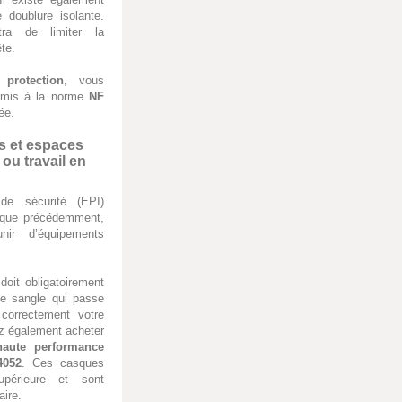
doublure isolante.
tra de limiter la
ête.
 protection
, vous
oumis à la norme
NF
ée.
rs et espaces
 ou travail en
de sécurité (EPI)
 que précédemment,
r d’équipements
doit obligatoirement
ite sangle qui passe
correctement votre
ez également acheter
haute performance
4052
. Ces casques
upérieure et sont
aire.