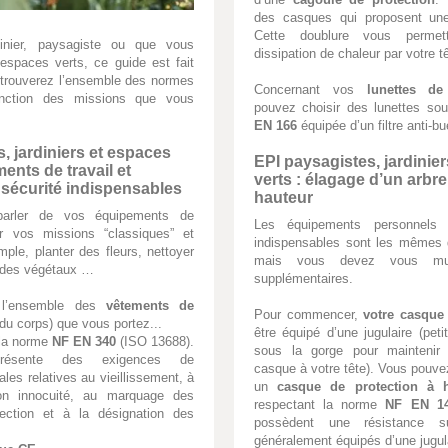
des casques qui proposent une 
Cette doublure vous permet
inier, paysagiste ou que vous
dissipation de chaleur par votre t
 espaces verts, ce guide est fait
 trouverez l’ensemble des normes
Concernant vos
lunettes de
onction des missions que vous
pouvez choisir des lunettes s
EN 166
équipée d’un filtre anti-bu
, jardiniers et espaces
EPI paysagistes, jardinie
ments de travail et
verts : élagage d’un arbre
sécurité indispensables
hauteur
 parler de vos équipements de
Les équipements personnels 
ur vos missions “classiques” et
indispensables sont les mêmes
ple, planter des fleurs, nettoyer
mais vous devez vous muni
 des végétaux …
supplémentaires.
 l’ensemble des
vêtements de
Pour commencer,
votre casque
du corps) que vous portez...
être équipé d’une jugulaire (pet
 la norme
NF EN 340
(ISO 13688).
sous la gorge pour maintenir 
résente des exigences de
casque à votre tête). Vous pouv
les relatives au vieillissement, à
un
casque de protection à 
on innocuité, au marquage des
respectant la norme
NF EN 1
ection et à la désignation des
possèdent une résistance s
généralement équipés d’une jugul