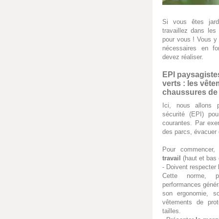
Si vous êtes jard
travaillez dans les
pour vous ! Vous y
nécessaires en f
devez réaliser.
EPI paysagistes
verts : les vête
chaussures de 
Ici, nous allons
sécurité (EPI) po
courantes. Par exem
des parcs, évacuer
Pour commencer,
travail
(haut et bas 
- Doivent respecter
Cette norme, p
performances généra
son ergonomie, s
vêtements de prot
tailles.