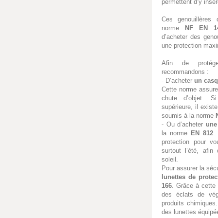
permettent d’y insér
Ces genouillères 
norme
NF EN 1
d’acheter des genou
une protection maxi
Afin de proté
recommandons :
- D’acheter
un cas
Cette norme assure 
chute d’objet. S
supérieure, il exis
soumis à la norme
- Ou d’acheter
une
la norme
EN 812
.
protection pour vo
surtout l’été, afi
soleil.
Pour assurer la sécu
lunettes de protec
166
. Grâce à cette
des éclats de vé
produits chimiques
des lunettes équipée