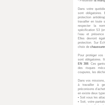
- Présenter
la mar
Dans votre quotidi
sont obligatoires.
protection antidéra
travailler en toute
respecter la n
spécification S3 (e
l’eau et présence 
Elles devront ég
protection. Sur Ech
choix de
chaussures
Pour protéger vos
sont obligatoires. 
EN 388
. Ces gants
des risques méca
coupures, les déchir
Dans vos missions,
à travailler à g
préconisons d’ache
en existe deux type
• Soit vous les att
• Soit, votre panta