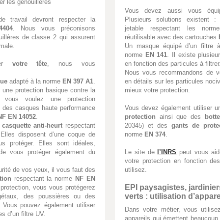
er les genouillères
Vous devez aussi vous équ
de travail devront respecter la
Plusieurs solutions existent
4404
. Nous vous préconisons
jetable respectant les nor
illères de classe 2 qui assurent
réutilisable avec des cartouches
male.
Un masque équipé d’un filtre à
norme
EN 141
. Il existe plusieu
ger
votre tête
, nous vous
en fonction des particules à filtrer
Nous vous recommandons de vo
que
adapté à la norme
EN 397 A1
.
en détails sur les particules noci
une protection basique contre la
mieux votre protection.
i vous voulez une protection
te des casques haute performance
Vous devez également utiliser 
NF EN 14052
.
protection
ainsi que des
bott
 casquette anti-heurt
respectant
20345) et des
gants de prote
 Elles disposent d’une coque de
norme
EN 374
.
us protéger. Elles sont idéales,
n de vous protéger également du
Le site de
l’INRS
peut vous aid
votre protection en fonction de
rité de vos yeux, il vous faut des
utilisez.
tion
respectant la norme
NF EN
EPI paysagistes, jardinie
 protection, vous vous protégerez
verts : utilisation d’appar
gétaux, des poussières ou des
. Vous pouvez également utiliser
Dans votre métier, vous utilise
s d’un filtre UV.
appareils qui émettent beaucoup 