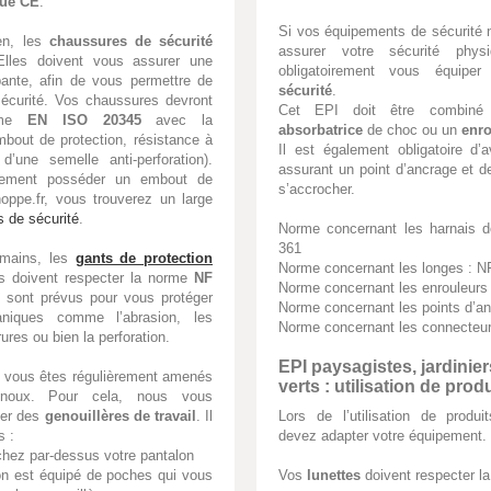
que CE
.
Si vos équipements de sécurité 
en, les
chaussures de sécurité
assurer votre sécurité phy
 Elles doivent vous assurer une
obligatoirement vous équipe
pante, afin de vous permettre de
sécurité
.
 sécurité. Vos chaussures devront
Cet EPI doit être combi
orme
EN ISO 20345
avec la
absorbatrice
de choc ou un
enro
mbout de protection, résistance à
Il est également obligatoire d’
d’une semelle anti-perforation).
assurant un point d’ancrage et 
alement posséder un embout de
s’accrocher.
oppe.fr, vous trouverez un large
 de sécurité
.
Norme concernant les harnais d
361
 mains, les
gants de protection
Norme concernant les longes : 
Ils doivent respecter la norme
NF
Norme concernant les enrouleurs
 sont prévus pour vous protéger
Norme concernant les points d’a
niques comme l’abrasion, les
Norme concernant les connecteu
ures ou bien la perforation.
EPI paysagistes, jardinie
 vous êtes régulièrement amenés
verts : utilisation de pro
enoux. Pour cela, nous vous
ter des
genouillères de travail
. Il
Lors de l’utilisation de produ
s :
devez adapter votre équipement.
achez par-dessus votre pantalon
lon est équipé de poches qui vous
Vos
lunettes
doivent respecter l