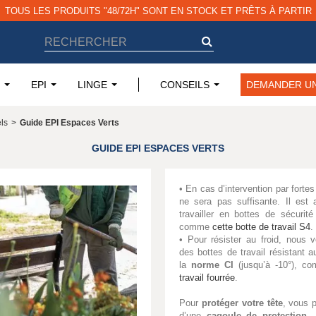
EPI
LINGE
CONSEILS
DEMANDER UN
els
>
Guide EPI Espaces Verts
GUIDE EPI ESPACES VERTS
• En cas d’intervention par forte
ne sera pas suffisante. Il est 
travailler en bottes de sécuri
comme
cette botte de travail S4
.
• Pour résister au froid, nous
des bottes de travail résistant a
la
norme CI
(jusqu’à -10°), 
travail fourrée
.
Pour
protéger votre tête
, vous 
d’une
cagoule de protection
. 