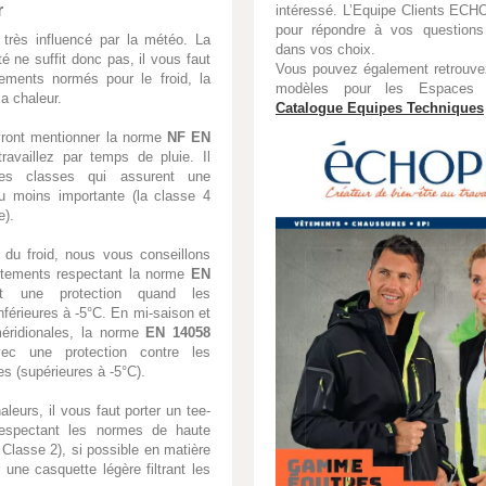
r
intéressé. L’Equipe Clients ECH
pour répondre à vos questions 
 très influencé par la météo. La
dans vos choix.
té ne suffit donc pas, il vous faut
Vous pouvez également retrouvez
ements normés pour le froid, la
modèles pour les Espaces 
la chaleur.
Catalogue Equipes Techniques
ront mentionner la norme
NF EN
availlez par temps de pluie. Il
ntes classes qui assurent une
ou moins importante (la classe 4
e).
 du froid, nous vous conseillons
êtements respectant la norme
EN
nt une protection quand les
nférieures à -5°C. En mi-saison et
éridionales, la norme
EN ­­14058
vec une protection contre les
es (supérieures à -5°C).
leurs, il vous faut porter un tee-
respectant les normes de haute
 Classe 2), si possible en matière
r une casquette légère filtrant les