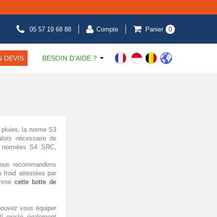
05 57 19 68 88
Compte
Panier
0
 DEVIS
BESOIN D'AIDE ?
s pluies, la norme S3
alors nécessaire de
té normées S4 SRC,
 vous recommandons
u froid attestées par
comme
cette botte de
pouvez vous équiper
Il existe également