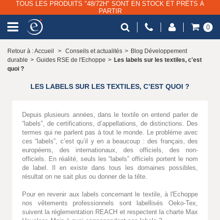
TOUS LES PRODUITS "48/72H" SONT EN STOCK ET PRÊTS À
PARTIR
0
Retour à : Accueil
>
Conseils et actualités
>
Blog Développement
durable
>
Guides RSE de l'Echoppe
>
Les labels sur les textiles, c'est
quoi ?
LES LABELS SUR LES TEXTILES, C’EST QUOI ?
Depuis plusieurs années, dans le textile on entend parler de
“labels”, de certifications, d’appellations, de distinctions. Des
termes qui ne parlent pas à tout le monde. Le problème avec
ces “labels”, c’est qu’il y en a beaucoup : des français, des
européens, des internationaux, des officiels, des non-
officiels. En réalité, seuls les “labels” officiels portent le nom
de label. Il en existe dans tous les domaines possibles,
résultat on ne sait plus ou donner de la tête.
Pour en revenir aux labels concernant le textile, à l'Echoppe
nos vêtements professionnels sont labellisés Oeko-Tex,
suivent la réglementation REACH et respectent la charte Max