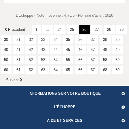
L'Echoppe
-
Note moyenne :
4.75
/
5
- Nombre d'avis :
1028
Précédent
1
...
24
25
26
27
28
29
30
31
32
33
34
35
36
37
38
39
40
41
42
43
44
45
46
47
48
49
50
51
52
53
54
55
56
57
58
59
60
61
62
63
64
65
66
67
68
69
Suivant
INFORMATIONS SUR VOTRE BOUTIQUE
L'ÉCHOPPE
AIDE ET SERVICES