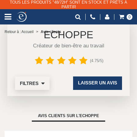
TOUS LES PRODUITS "48/72H" SONT EN STOCK ET PRÊTS À
PARTIR
0
ECHOPPE
Retour à : Accueil
>
Avis clients
Créateur de bien-être au travail
(4.75/5)
LAISSER UN AVIS
FILTRES
AVIS CLIENTS SUR L'ECHOPPE