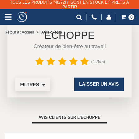
TOUS LES PRODUITS "48/72H" SONT EN STOCK ET PRÊTS À
PARTIR
0
ECHOPPE
Retour à : Accueil
>
Avis clients
Créateur de bien-être au travail
(4.75/5)
LAISSER UN AVIS
FILTRES
AVIS CLIENTS SUR L'ECHOPPE