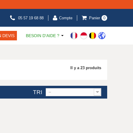
05 57 19 68 88
Compte
Panier
0
 DEVIS
BESOIN D'AIDE ?
Il y a 23 produits
TRI
--