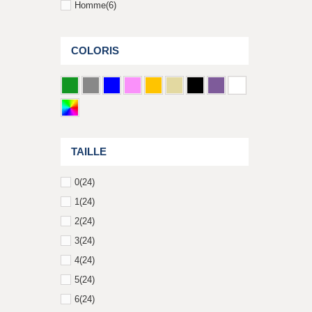
Homme
(6)
COLORIS
TAILLE
0
(24)
1
(24)
2
(24)
3
(24)
4
(24)
5
(24)
6
(24)