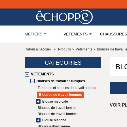
MÉTIERS
VÊTEMENTS
CHAUSSURES
Retour à : Accueil
>
Produits
>
Vêtements
>
Blouses de travail 
CATÉGORIES
BL
VÊTEMENTS
Blouses de travail et Tuniques
Tuniques et blouses de travail courtes
Blouses de travail longues
Blouse médicale
VOIR P
Blouses de travail femme
Blouses de travail homme
Blouse blanche
Blouse esthéticienne