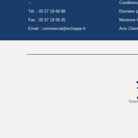
--
Conditions
Tél. : 05 57 19 68 88
Données p
Fax : 05 57 19 58 20
Mentions 
Email :
commercial@echoppe.fr
Avis Clien
Vire