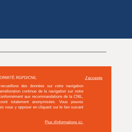
ORMITÉ RGPD/CNIL
J'accepte
recueillons des données sur votre navigation
'amélioration continue de la navigation sur notre
 Conformément aux recommandations de la CNIL,
 sont totalement anonymisées. Vous pouvez
ois vous y opposer en cliquant sur le lien suivant
Plus d'informations ici
.