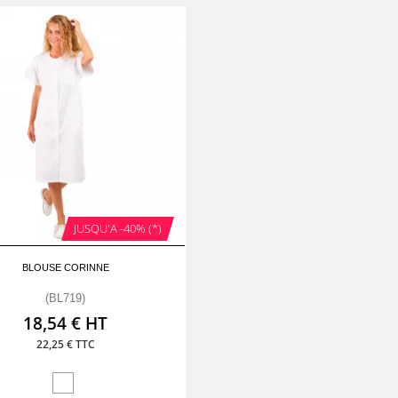
JUSQU'A -40% (*)
BLOUSE CORINNE
(BL719)
18,54 € HT
22,25 € TTC