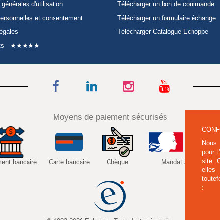
 générales d'utilisation
Télécharger un bon de commande
ersonnelles et consentement
Télécharger un formulaire échange
légales
Télécharger Catalogue Echoppe
ts
★★★★★
Moyens de paiement sécurisés
CONF
Nous 
pour l
site.
ment bancaire
Carte bancaire
Chèque
Mandat administratif
elles
toutef
: