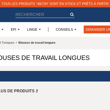
TOUS LES PRODUITS "48/72H" SONT EN STOCK ET PRÊTS À PARTIR
EPI
LINGE
CONSEILS
DEMANDER UN
et Tuniques
>
Blouses de travail longues
OUSES DE TRAVAIL LONGUES
LUS DE PRODUITS