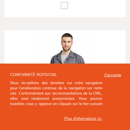
CONFORMITÉ RGPD/CNIL
J'accepte
Nous recueillons des données sur votre navigation
pour l'amélioration continue de la navigation sur notre
site. Conformément aux recommandations de la CNIL,
elles sont totalement anonymisées. Vous pouvez
toutefois vous y opposer en cliquant sur le lien suivant
:
Plus d'informations ici
.
BLOUSE DE TRAVAIL MANCHES TRANSFORMABLES HOMME SWANN