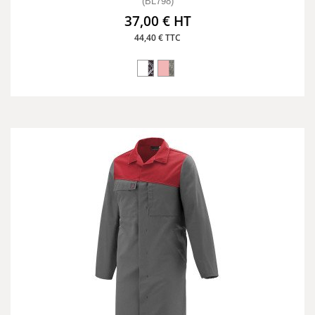
(BL798)
37,00 € HT
44,40 € TTC