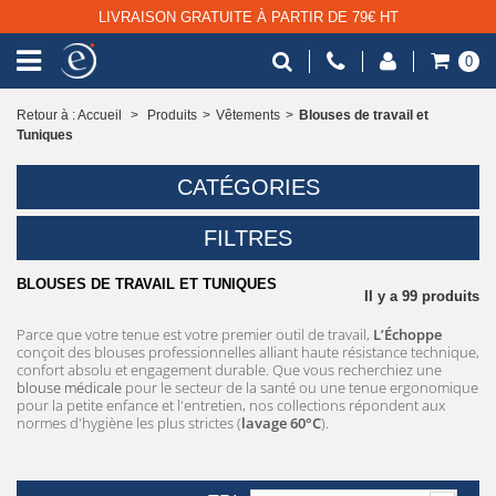
LIVRAISON GRATUITE À PARTIR DE 79€ HT
0
Retour à : Accueil
>
Produits
>
Vêtements
>
Blouses de travail et
Tuniques
CATÉGORIES
FILTRES
BLOUSES DE TRAVAIL ET TUNIQUES
Il y a 99 produits
Parce que votre tenue est votre premier outil de travail,
L’Échoppe
conçoit des blouses professionnelles alliant haute résistance technique,
confort absolu et engagement durable. Que vous recherchiez une
blouse médicale
pour le secteur de la santé ou une tenue ergonomique
pour la petite enfance et l'entretien, nos collections répondent aux
normes d'hygiène les plus strictes (
lavage 60°C
).