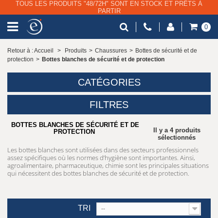
0
Retour à : Accueil
>
Produits
>
Chaussures
>
Bottes de sécurité et de
protection
>
Bottes blanches de sécurité et de protection
CATÉGORIES
FILTRES
BOTTES BLANCHES DE SÉCURITÉ ET DE
Il y a 4 produits
PROTECTION
sélectionnés
Les bottes blanches sont utilisées dans des secteurs professionnels
assez spécifiques où les normes d’hygiène sont importantes. Ainsi,
agroalimentaire, pharmaceutique, chimie sont les principales situations
qui nécessitent des bottes blanches de sécurité et de protection.
TRI
--