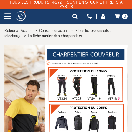
TOUS LES PRODUITS "48/72H" SONT EN STOCK ET PRÊTS À
PARTIR
0
Retour à : Accueil
>
Conseils et actualités
>
Les fiches conseils à
télécharger
>
La fiche métier des charpentiers