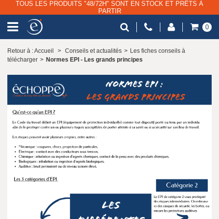
TOUS LES PRODUITS "48/72H" SONT EN STOCK ET PRÊTS À
PARTIR
0
Retour à : Accueil
>
Conseils et actualités
>
Les fiches conseils à
télécharger
>
Normes EPI - Les grands principes