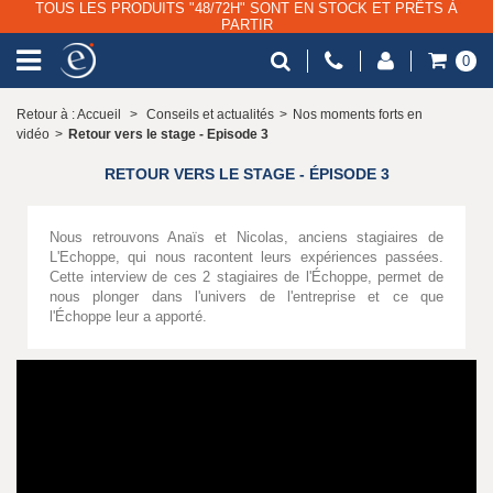
TOUS LES PRODUITS "48/72H" SONT EN STOCK ET PRÊTS À
PARTIR
0
Retour à : Accueil
>
Conseils et actualités
>
Nos moments forts en
vidéo
>
Retour vers le stage - Episode 3
RETOUR VERS LE STAGE - ÉPISODE 3
Nous retrouvons Anaïs et Nicolas, anciens stagiaires de
L'Echoppe, qui nous racontent leurs expériences passées.
Cette interview de ces 2 stagiaires de l'Échoppe, permet de
nous plonger dans l'univers de l'entreprise et ce que
l'Échoppe leur a apporté.