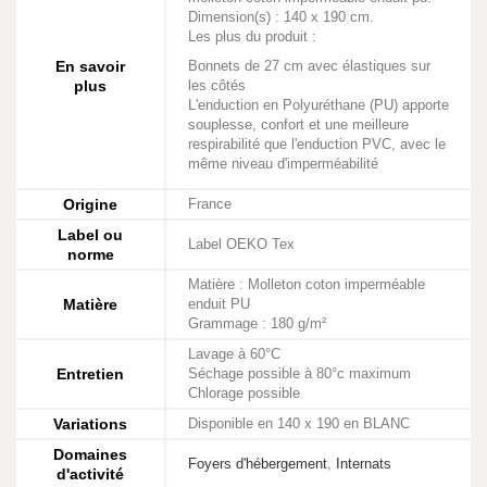
Dimension(s) : 140 x 190 cm.
Les plus du produit :
En savoir
Bonnets de 27 cm avec élastiques sur
plus
les côtés
L'enduction en Polyuréthane (PU) apporte
souplesse, confort et une meilleure
respirabilité que l'enduction PVC, avec le
même niveau d'imperméabilité
Origine
France
Label ou
Label OEKO Tex
norme
Matière : Molleton coton imperméable
Matière
enduit PU
Grammage : 180 g/m²
Lavage à 60°C
Entretien
Séchage possible à 80°c maximum
Chlorage possible
Variations
Disponible en 140 x 190 en BLANC
Domaines
Foyers d'hébergement
,
Internats
d'activité