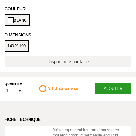
COULEUR
BLANC
DIMENSIONS
140 X 190
Disponibilité par taille
QUANTITÉ
AJOUTER
3 à 4 semaines
FICHE TECHNIQUE
Alèse imperméables forme housse en
molleton coton imperméable enduit pu.