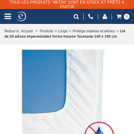
TOUS LES PRODUITS "48/72H" SONT EN STOCK ET PRÊTS À
PARTIR
0
Retour à : Accueil
>
Produits
>
Linge
>
Protège matelas et alèses
>
Lot
de 20 alèses imperméables forme housse Tasmanie 140 x 190 cm