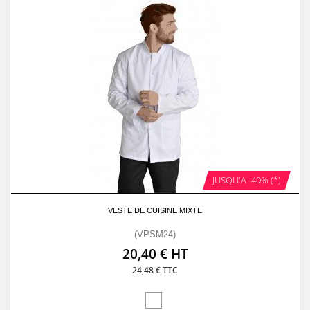
JUSQU'A -40% (*)
VESTE DE CUISINE MIXTE
(VPSM24)
20,40 € HT
24,48 € TTC