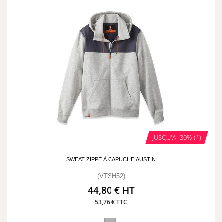
JUSQU'A -30% (*)
SWEAT ZIPPÉ À CAPUCHE AUSTIN
(VTSH52)
44,80 € HT
53,76 € TTC