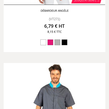
JUSQU'A -30% (*)
DÉBARDEUR ANGÈLE
(VT271)
6,79 € HT
8,15 € TTC