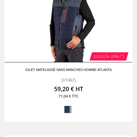
JUSQU'A -20% (*)
GILET MATELASSÉ SANS MANCHES HOMME ATLANTA
(VT467)
59,20 € HT
71,04 € TTC