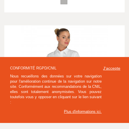
CONFORMITÉ RGPD/CNIL
J'accepte
Nous recueillons des données sur votre navigation
pour l'amélioration continue de la navigation sur notre
site. Conformément aux recommandations de la CNIL,
elles sont totalement anonymisées. Vous pouvez
toutefois vous y opposer en cliquant sur le lien suivant
:
JUSQU'A -30% (*)
Plus d'informations ici
.
CHEMISIER MC FEMME CHESTER 100% COTON