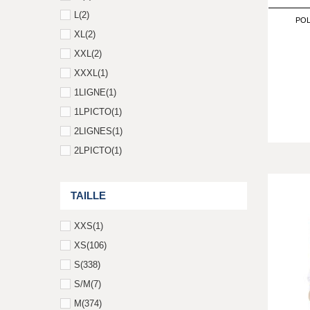
L
(2)
PO
XL
(2)
XXL
(2)
XXXL
(1)
1LIGNE
(1)
1LPICTO
(1)
2LIGNES
(1)
2LPICTO
(1)
TAILLE
XXS
(1)
XS
(106)
S
(338)
S/M
(7)
M
(374)