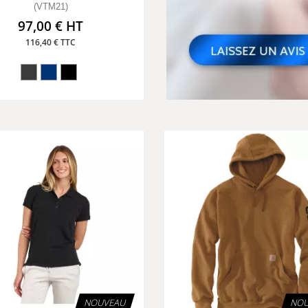
(VTM21)
97,00 € HT
116,40 € TTC
NOUVEAU
NOU