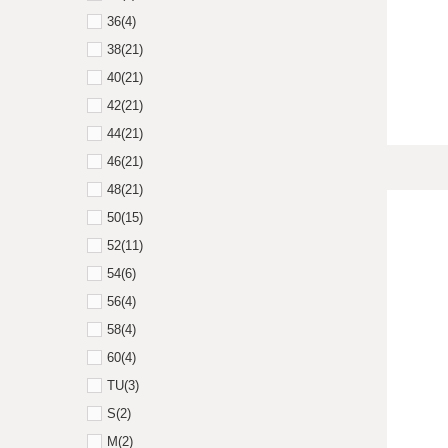
36
(4)
38
(21)
40
(21)
42
(21)
44
(21)
46
(21)
48
(21)
50
(15)
52
(11)
54
(6)
56
(4)
58
(4)
60
(4)
TU
(3)
S
(2)
M
(2)