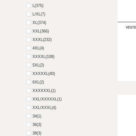
L
(375)
L/XL
(7)
XL
(374)
VESTE
XXL
(366)
XXXL
(232)
4XL
(4)
XXXXL
(108)
5XL
(2)
XXXXXL
(40)
6XL
(2)
XXXXXXL
(1)
XXL/XXXXXL
(1)
XXL/XXXL
(4)
34
(1)
36
(3)
38
(3)