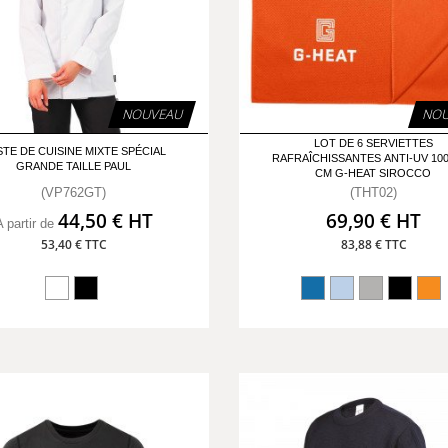
NOUVEAU
NOU
LOT DE 6 SERVIETTES
TE DE CUISINE MIXTE SPÉCIAL
RAFRAÎCHISSANTES ANTI-UV 100
GRANDE TAILLE PAUL
CM G-HEAT SIROCCO
(VP762GT)
(THT02)
44,50 € HT
69,90 € HT
A partir de
53,40 € TTC
83,88 € TTC