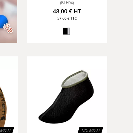
(BLH04)
48,00 € HT
57,60 € TTC
VEAU
NOUVEAU