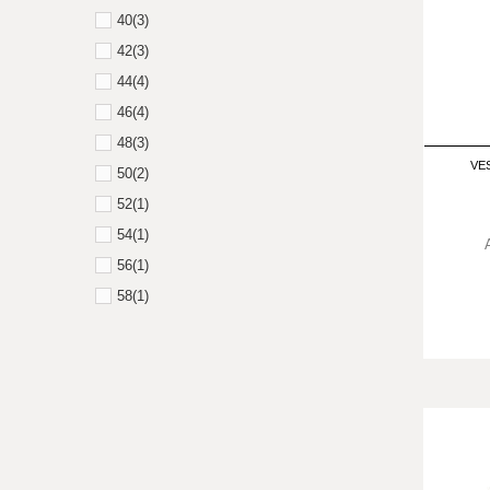
40
(3)
42
(3)
44
(4)
46
(4)
48
(3)
VES
50
(2)
52
(1)
54
(1)
56
(1)
58
(1)