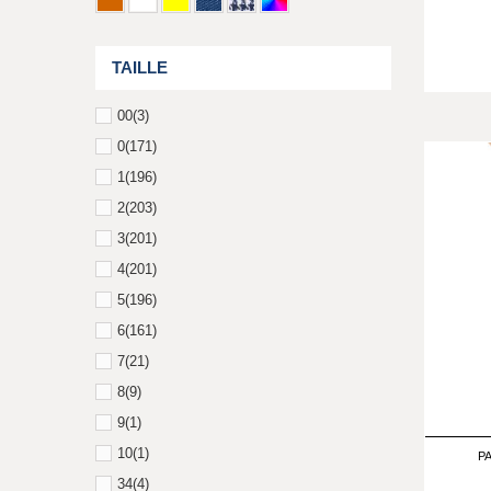
TAILLE
00
(3)
0
(171)
1
(196)
2
(203)
3
(201)
4
(201)
5
(196)
6
(161)
7
(21)
8
(9)
9
(1)
10
(1)
PA
34
(4)