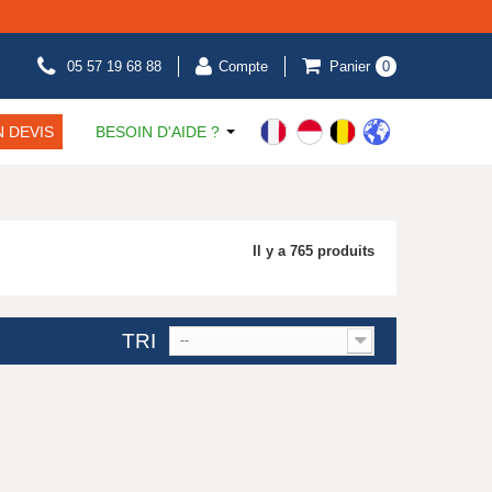
05 57 19 68 88
Compte
Panier
0
 DEVIS
BESOIN D'AIDE ?
Il y a 765 produits
TRI
--