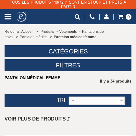
TOUS LES PRODUITS "48/72H" SONT EN STOCK ET PRÊTS À
PARTIR
0
Retour à : Accueil
>
Produits
>
Vêtements
>
Pantalons de
travail
>
Pantalon médical
>
Pantalon médical femme
CATÉGORIES
FILTRES
PANTALON MÉDICAL FEMME
Il y a 34 produits
TRI
--
VOIR PLUS DE PRODUITS