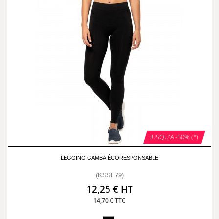
JUSQU'A -50% (*)
LEGGING GAMBA ÉCORESPONSABLE
(KSSF79)
12,25 € HT
14,70 € TTC